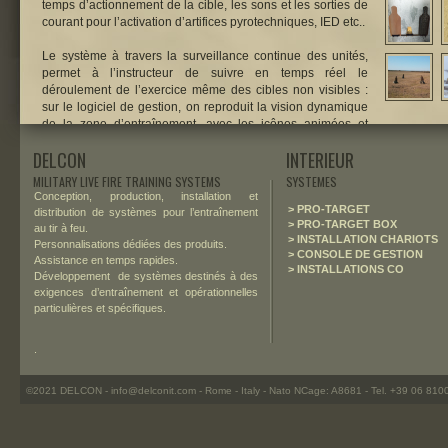
temps d’actionnement de la cible, les sons et les sorties de
courant pour l’activation d’artifices pyrotechniques, IED etc..
Le système à travers la surveillance continue des unités,
permet à l’instructeur de suivre en temps réel le
déroulement de l’exercice même des cibles non visibles :
sur le logiciel de gestion, on reproduit la vision dynamique
de la zone d’entraînement, avec les icônes animées et
interactives des pop-up présents sur le champ.
DELCON
INTERIEUR
MILITARY LIVE FIRE TRAINING SYSTEMS
SYSTEMES
Conception, production, installation et
> PRO-TARGET
distribution de systèmes pour l’entraînement
> PRO-TARGET BOX
au tir à feu.
> INSTALLATION CHARIOTS
Personnalisations dédiées des produits.
> CONSOLE DE GESTION
Assistance en temps rapides.
> INSTALLATIONS CO
Développement de systèmes destinés à des
exigences d’entraînement et opérationnelles
particulières et spécifiques.
.
©2021 DELCON - info@delconit.com - Rome - Italy - Nato NCage: A8681 - Tel. +39 06 81