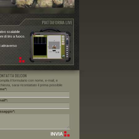
PIATTAFORMA LIVE
tivo scalabile
ni di tiro a fuoco.
i attraverso
ONTATTA DELCON
ompila il formulario con nome, e-mail, e
chiesta, sarai ricontattato il prima possibile
me*:
ail*:
ssaggio*: