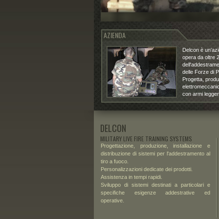
AZIENDA
Delcon è un'az
opera da oltre 2
dell'addestrame
delle Forze di Po
Progetta, produc
elettromeccanici
con armi legger
DELCON
MILITARY LIVE FIRE TRAINING SYSTEMS
Progettazione, produzione, installazione e
distribuzione di sistemi per l'addestramento al
tiro a fuoco.
Personalizzazioni
dedicate
dei prodotti.
Assistenza in tempi rapidi.
Sviluppo di sistemi destinati a particolari e
specifiche esigenze addestrative ed
operative.