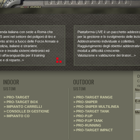
ienda italiana con sede a Roma che
Piattaforma LIVE è un pacchetto addestra
5 anni nel settore dei poligoni di tiro e
per la gestione e lo svolgimento delle lezio
nto al tiro a fuoco delle Forze Armate e
Addestramento individuale e collettivo.
lizia, italiane e straniere.
Raggiungimento degli obiettivi addestrativ
e e installa sistemi elettronici ed
moduli a difficoltà crescente.
 all’avanguardia per il training
Valutazione e validazione dei tiratori...>
e e di reparto..>
C
INDOOR
OUTDOOR
C
ri
SISTEMI
SISTEMI
No
> PRO-TARGET
> PRO-TARGET RANGE
E-m
> PRO-TARGET BOX
> PRO-SNIPER
> IMPIANTO CARRELLI
> PRO-SNIPER MULTILINEA
> CONSOLLE DI GESTIONE
> PRO-TARGET TANK
Me
> IMPIANTO CO
> PRO-P.UP
> PRO-P.UP TANK
> PRO-RUNNING
> PRO-TARGET IMPACT