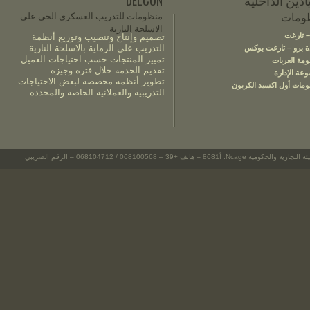
ن الداخلية
DELCON
ات
منظومات للتدريب العسكري الحي على
الاسلحة النارية
رغت
تصميم وإنتاج وتنصيب وتوزيع أنظمة
التدريب على الرماية بالاسلحة النارية
و – تارغت بوكس
تمييز المنتجات حسب احتياجات العميل
لعربات
تقديم الخدمة خلال فترة وجيزة
لإدارة
تطوير أنظمة مخصصة لبعض الاحتياجات
أول اكسيد الكربون
التدريبية والعملانية الخاصة والمحددة
©2021 ديلكون info@delconit.com – ايطاليا - روما – ناتو رقم الهيئة التجارية والحكومية Ncage: أ8681 – هاتف +39 – 068100568 / 068104712 – الرقم الضريبي