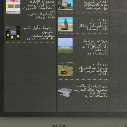
مجموعة الإدارة
اهداف الكترونية
نقالة للاستخدام
شاشة إدارة جميع
مع أعيرة ثقيلة
المنظومات الموجودة
في
.........................................................
الميدان الداخلي –
قاعة الرماية
برو- ب.آب
.........................................................
أهداف نقالة
تفاعلية ذات اشكال
منظومات أول اكسيد
قابلة للإسقاط
الكربون
.........................................................
منظومة استشعار
أول اكسيد الكربون
برو- ب.آب تانك
.........................................................
أهداف تفاعلية
ذات أشكال قابلة
للإسقاط
للاستخدام مع
.........................................................
برو-رانينغ
عربة ذاتية التحريك
كهربائية للرمي على
أهداف
.........................................................
برو-تارغت ايمباكت
منظومة نقالة للتدريب
على الرماية
بالاسلحة النارية
.........................................................