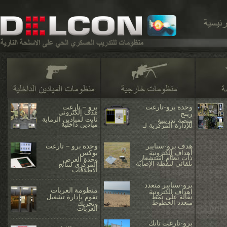
وحدة برو-تارغت
برو – تارغت
رينج
هدف إلكتروني
ثابت لميادين الرماية
منصة تدريبية
ميادين داخلية
للإدارة المركزية لـ
...................................
......................
.........................................................
............
هدف برو-سنايبر
وحدة برو – تارغت
بوكس
أهداف إلكترونية
ذات نظام استشعار
وحدة العرض
تلقائي لنقطة الإصابة
المركزي لنتائج
الاطلاقات
.........................................................
.........................................................
برو-سنايبر متعدد
منظومة العربات
اهداف الكترونية
نقالة على نمط
تقوم بإدارة تشغيل
متعدد الخطوط
وتحريك
العربات
.........................................................
.........................................................
برو-تارغت تانك